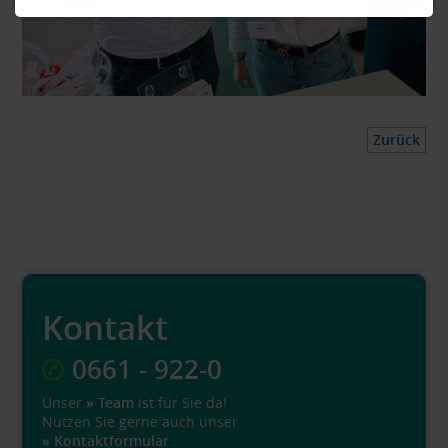
Zurück
Kontakt
0661 - 922-0
Unser
» Team
ist für Sie da!
Nutzen Sie gerne auch unser
» Kontaktformular
.