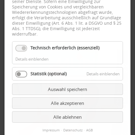
seiner Dienste. Sofern eine Einwilligung zur
wunderbare Gelegenheit, viele tolle Menschen
Speicherung von Cookies und vergleichbaren
kennenzulernen und uns auszutauschen. Ein besonderer
Wiedererkennungstechnologien abgefragt wurde,
Dank gilt der bytewerk GmbH aus Fulda für die fantastische
erfolgt die Verarbeitung ausschließlich auf Grundlage
Organisation & herzlichen Glückwunsch an alle Gewinner!
dieser Einwilligung (Art. 6 Abs. 1 lit. a DSGVO und § 25
Abs. 1 TTDSG); die Einwilligung ist jederzeit
#tekkieaward2024
#hastdusdrauf
#mupfulda
#finale
widerrufbar.
#partner
Technisch erforderlich (essenziell)
Details einblenden
Statistik (optional)
Details einblenden
Auswahl speichern
Alle akzeptieren
Alle ablehnen
Impressum
Datenschutz
AGB