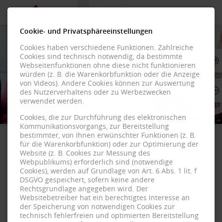
Cookie- und Privatsphäreeinstellungen
Startseite
Cookies haben verschiedene Funktionen. Zahlreiche
Cookies sind technisch notwendig, da bestimmte
Produkte
Webseitenfunktionen ohne diese nicht funktionieren
würden (z. B. die Warenkorbfunktion oder die Anzeige
von Videos). Andere Cookies können zur Auswertung
Lösungen f
des Nutzerverhaltens oder zu Werbezwecken
verwendet werden.
Über uns
Cookies, die zur Durchführung des elektronischen
Kommunikationsvorgangs, zur Bereitstellung
bestimmter, von Ihnen erwünschter Funktionen (z. B.
Kontakt
für die Warenkorbfunktion) oder zur Optimierung der
Final Event
Website (z. B. Cookies zur Messung des
Shop
Webpublikums) erforderlich sind (notwendige
Cookies), werden auf Grundlage von Art. 6 Abs. 1 lit. f
DSGVO gespeichert, sofern keine andere
14. Juni 2024
Rechtsgrundlage angegeben wird. Der
Tekkie-Award live Event 🚀🎉
Websitebetreiber hat ein berechtigtes Interesse an
Letzten Freitag waren wir von MUP beim Tekkie Award live
der Speicherung von notwendigen Cookies zur
technisch fehlerfreien und optimierten Bereitstellung
Event dabei und es war großartig! 🤩 Wir hatten die