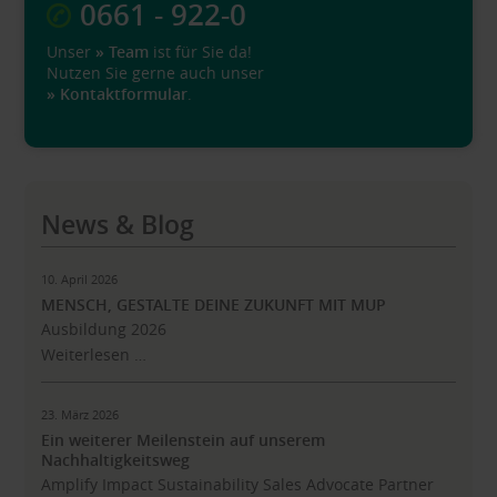
0661 - 922-0
Unser
» Team
ist für Sie da!
Nutzen Sie gerne auch unser
» Kontaktformular
.
News & Blog
10. April 2026
MENSCH, GESTALTE DEINE ZUKUNFT MIT MUP
Ausbildung 2026
Weiterlesen …
23. März 2026
Ein weiterer Meilenstein auf unserem
Nachhaltigkeitsweg
Amplify Impact Sustainability Sales Advocate Partner