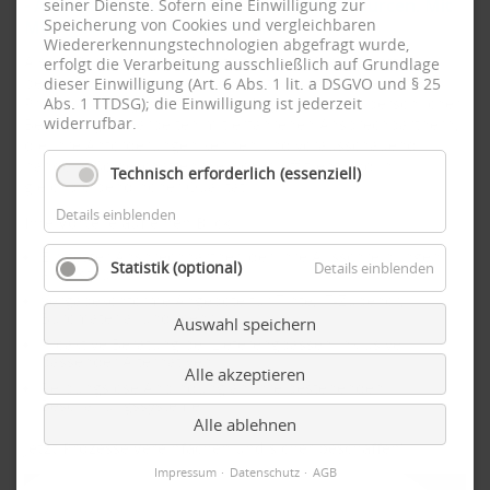
- Ausschreibungen binden Zeit und Ressourcen. Mit
seiner Dienste. Sofern eine Einwilligung zur
Speicherung von Cookies und vergleichbaren
MUP gewinnen Sie beides zurück.
Wiedererkennungstechnologien abgefragt wurde,
Als Ihr Partner für die Ausstattung von Arbeitsplätzen
erfolgt die Verarbeitung ausschließlich auf Grundlage
begleiten wir Ausschreibende mit klar strukturierten
dieser Einwilligung (Art. 6 Abs. 1 lit. a DSGVO und § 25
Abs. 1 TTDSG); die Einwilligung ist jederzeit
Prozessen, vergabekonformen Angeboten und persönlicher
widerrufbar.
Betreuung. Sie arbeiten mit erfahrenen Ansprechpartnern,
die Ihre Anforderungen kennen und vorausschauend
handeln. So beschaffen Sie sicher, effizient und in
Technisch erforderlich (essenziell)
gleichbleibend hoher Qualität.
Details einblenden
Ihre Vorteile auf einen Blick:
Ein fester Ansprechpartner, der Ihre Ausschreibungen
Statistik (optional)
Details einblenden
aktiv steuert
Vergabekonforme Angebote für Tinte, IT-Zubehör,
Büromaterial und mehr
Auswahl speichern
Proaktive Beratung bei Lieferengpässen inklusive
passender Alternativen
Alle akzeptieren
Reibungslose Anbindung an Ihre bestehenden
Beschaffungssysteme
Alle ablehnen
Jetzt Prozesse vereinfachen und sicher beschaffen!
Impressum
Datenschutz
AGB