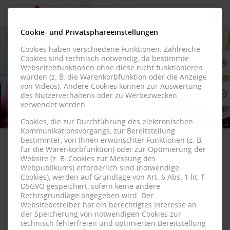
Cookie- und Privatsphäreeinstellungen
Startseite
Cookies haben verschiedene Funktionen. Zahlreiche
Cookies sind technisch notwendig, da bestimmte
Produkte
Webseitenfunktionen ohne diese nicht funktionieren
würden (z. B. die Warenkorbfunktion oder die Anzeige
von Videos). Andere Cookies können zur Auswertung
Lösungen f
des Nutzerverhaltens oder zu Werbezwecken
verwendet werden.
Über uns
Cookies, die zur Durchführung des elektronischen
Kommunikationsvorgangs, zur Bereitstellung
bestimmter, von Ihnen erwünschter Funktionen (z. B.
Kontakt
für die Warenkorbfunktion) oder zur Optimierung der
Ausschreibungen effizient
Website (z. B. Cookies zur Messung des
Shop
Webpublikums) erforderlich sind (notwendige
gestalten
Cookies), werden auf Grundlage von Art. 6 Abs. 1 lit. f
DSGVO gespeichert, sofern keine andere
Rechtsgrundlage angegeben wird. Der
13. Februar 2026
Websitebetreiber hat ein berechtigtes Interesse an
der Speicherung von notwendigen Cookies zur
Abstimmungen, Dokumentationen, Lieferantenwahl
technisch fehlerfreien und optimierten Bereitstellung